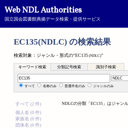
Web NDL Authorities
国立国会図書館典拠データ検索・提供サービス
EC135(NDLC) の検索結果
検索対象：ジャンル・形式の“EC135
”
(NDLC)
キーワード検索
分類記号検索
識別子検索
分類記号検索
すべて
名称のみ
普通件名のみ
ジャンルのみ
NDLCの分類「EC135」はジャ
すべて (2 件)
個人名 (0 件)
家族名 (0 件)
団体名 (0 件)