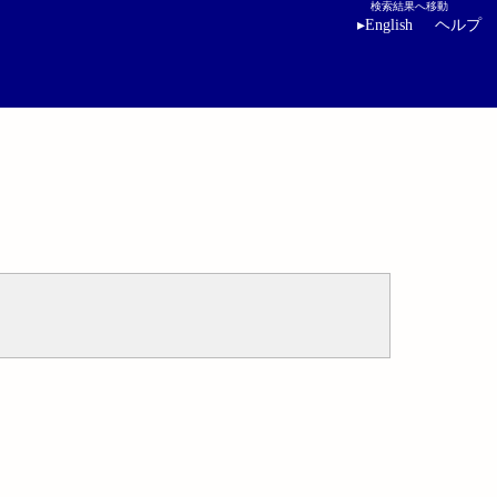
検索結果へ移動
▸
English
ヘルプ