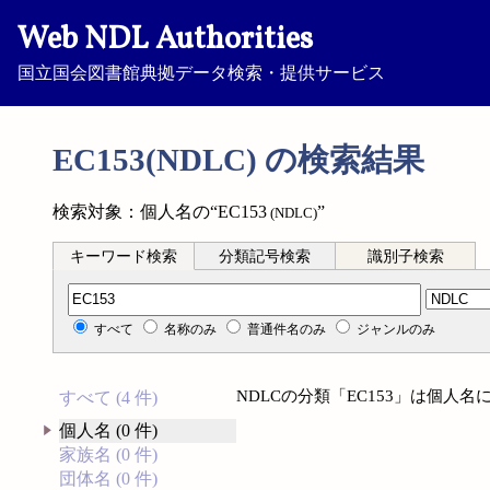
Web NDL Authorities
国立国会図書館典拠データ検索・提供サービス
EC153(NDLC) の検索結果
検索対象：個人名の“EC153
”
(NDLC)
キーワード検索
分類記号検索
識別子検索
分類記号検索
すべて
名称のみ
普通件名のみ
ジャンルのみ
NDLCの分類「EC153」は個人
すべて (4 件)
個人名 (0 件)
家族名 (0 件)
団体名 (0 件)