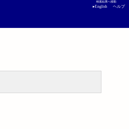
検索結果へ移動
▸
English
ヘルプ