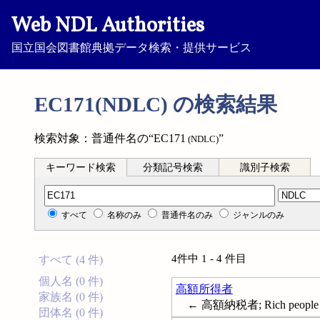
Web NDL Authorities
国立国会図書館典拠データ検索・提供サービス
EC171(NDLC) の検索結果
検索対象：普通件名の“EC171
”
(NDLC)
キーワード検索
分類記号検索
識別子検索
分類記号検索
すべて
名称のみ
普通件名のみ
ジャンルのみ
4件中 1 - 4 件目
すべて (4 件)
個人名 (0 件)
高額所得者
家族名 (0 件)
← 高額納税者; Rich people
団体名 (0 件)