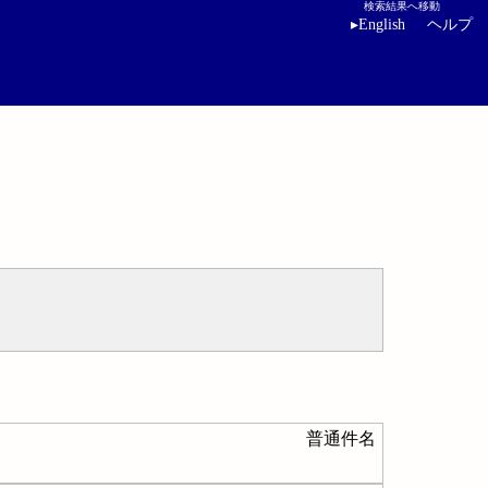
検索結果へ移動
▸
English
ヘルプ
普通件名