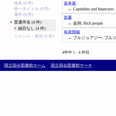
地名 (0 件)
資本家
統一タイトル (0 件)
← Capitalists and financiers
著作 (0 件)
富豪
普通件名 (4 件)
← 金持; Rich people
細目なし (4 件)
有産階級
ジャンル・形式 (0 件)
← ブルジョアジー; ブルジ
4件中 1 - 4 件目
国立国会図書館ホーム
国立国会図書館サーチ