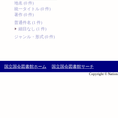
地名 (0 件)
統一タイトル (0 件)
著作 (0 件)
普通件名 (1 件)
細目なし (1 件)
ジャンル・形式 (0 件)
国立国会図書館ホーム
国立国会図書館サーチ
Copyright © Nationa