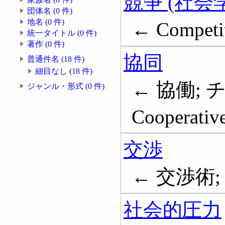
競争 (社会学
団体名 (0 件)
地名 (0 件)
← Competit
統一タイトル (0 件)
著作 (0 件)
協同
普通件名 (18 件)
細目なし (18 件)
← 協働; 
ジャンル・形式 (0 件)
Cooperativ
交渉
← 交渉術; N
社会的圧力