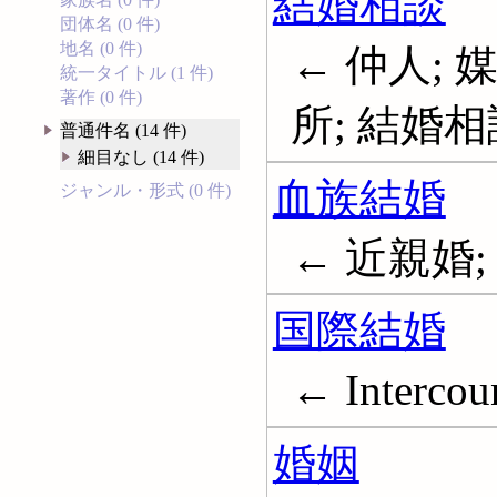
結婚相談
団体名 (0 件)
地名 (0 件)
← 仲人; 
統一タイトル (1 件)
著作 (0 件)
所; 結婚
普通件名 (14 件)
細目なし (14 件)
血族結婚
ジャンル・形式 (0 件)
← 近親婚
国際結婚
← Intercou
婚姻