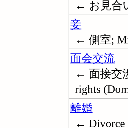
← お見合
妾
← 側室; Mis
面会交流
← 面接交渉 (
rights (Dom
離婚
← Divorce