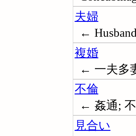
夫婦
← Husband 
複婚
← 一夫多妻;
不倫
← 姦通; 不貞
見合い