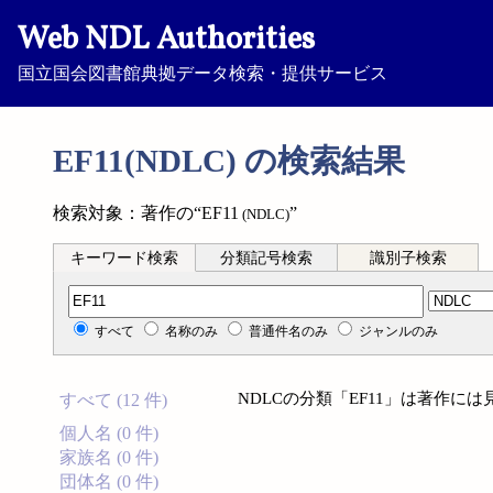
Web NDL Authorities
国立国会図書館典拠データ検索・提供サービス
EF11(NDLC) の検索結果
検索対象：著作の“EF11
”
(NDLC)
キーワード検索
分類記号検索
識別子検索
分類記号検索
すべて
名称のみ
普通件名のみ
ジャンルのみ
NDLCの分類「EF11」は著作に
すべて (12 件)
個人名 (0 件)
家族名 (0 件)
団体名 (0 件)