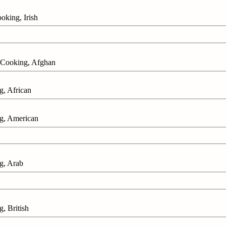
ng, Irish
king, Afghan
 African
 American
, Arab
British