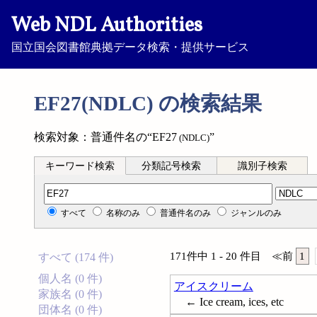
Web NDL Authorities
国立国会図書館典拠データ検索・提供サービス
EF27(NDLC) の検索結果
検索対象：普通件名の“EF27
”
(NDLC)
キーワード検索
分類記号検索
識別子検索
分類記号検索
すべて
名称のみ
普通件名のみ
ジャンルのみ
171件中 1 - 20 件目
≪
前
1
すべて (174 件)
個人名 (0 件)
アイスクリーム
家族名 (0 件)
← Ice cream, ices, etc
団体名 (0 件)