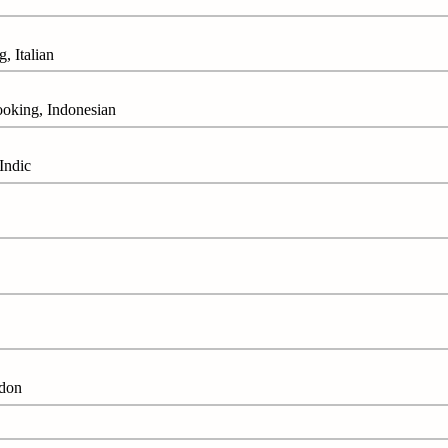
Italian
ng, Indonesian
ndic
don