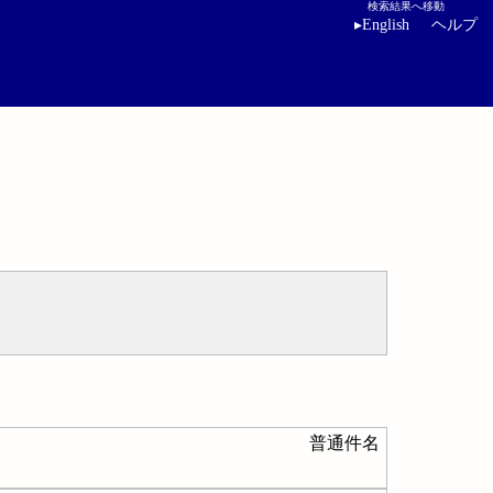
検索結果へ移動
▸
English
ヘルプ
普通件名