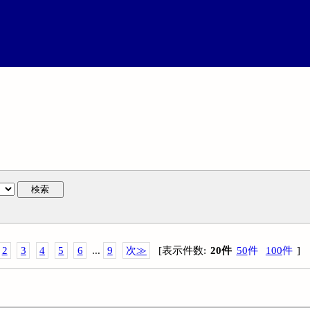
検索
2
3
4
5
6
...
9
次
≫
[
表示件数
:
20
件
50
件
100
件
]