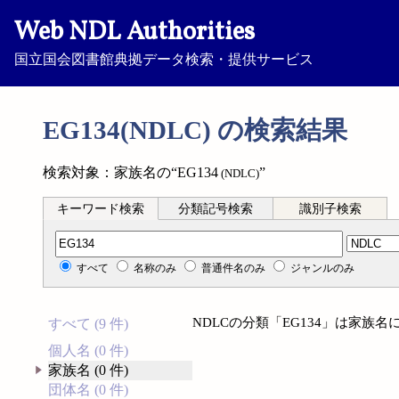
Web NDL Authorities
国立国会図書館典拠データ検索・提供サービス
EG134(NDLC) の検索結果
検索対象：家族名の“EG134
”
(NDLC)
キーワード検索
分類記号検索
識別子検索
分類記号検索
すべて
名称のみ
普通件名のみ
ジャンルのみ
NDLCの分類「EG134」は家族
すべて (9 件)
個人名 (0 件)
家族名 (0 件)
団体名 (0 件)