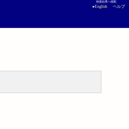
検索結果へ移動
▸
English
ヘルプ