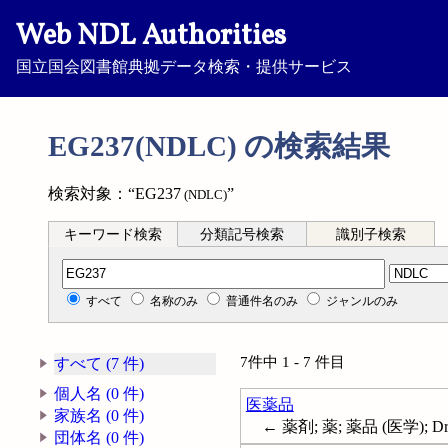
Web NDL Authorities
国立国会図書館典拠データ検索・提供サービス
EG237(NDLC) の検索結果
検索対象：“EG237
”
(NDLC)
キーワード検索
分類記号検索
識別子検索
分類記号検索
すべて
名称のみ
普通件名のみ
ジャンルのみ
7件中 1 - 7 件目
すべて (7 件)
個人名 (0 件)
医薬品
家族名 (0 件)
← 薬剤; 薬; 薬品 (医学); Dr
団体名 (0 件)