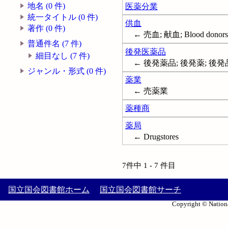
地名 (0 件)
医薬分業
統一タイトル (0 件)
供血
著作 (0 件)
← 売血; 献血; Blood donors
普通件名 (7 件)
後発医薬品
細目なし (7 件)
← 後発薬品; 後発薬; 後発品
ジャンル・形式 (0 件)
薬業
← 売薬業
薬種商
薬局
← Drugstores
7件中 1 - 7 件目
国立国会図書館ホーム
国立国会図書館サーチ
Copyright © Nationa