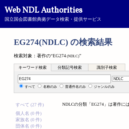
Web NDL Authorities
国立国会図書館典拠データ検索・提供サービス
EG274(NDLC) の検索結果
検索対象：著作の“EG274
”
(NDLC)
キーワード検索
分類記号検索
識別子検索
分類記号検索
すべて
名称のみ
普通件名のみ
ジャンルのみ
NDLCの分類「EG274」は著作
すべて (27 件)
個人名 (0 件)
家族名 (0 件)
団体名 (0 件)