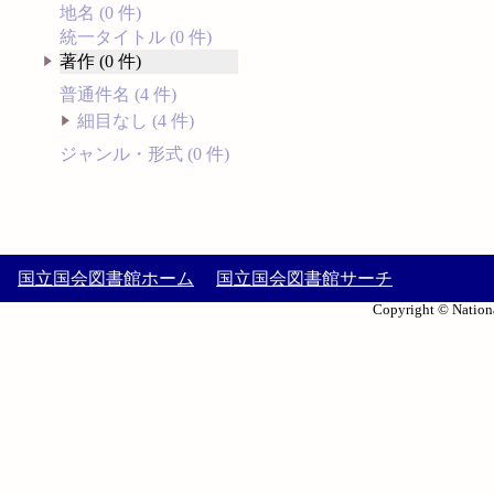
地名 (0 件)
統一タイトル (0 件)
著作 (0 件)
普通件名 (4 件)
細目なし (4 件)
ジャンル・形式 (0 件)
国立国会図書館ホーム
国立国会図書館サーチ
Copyright © Nationa