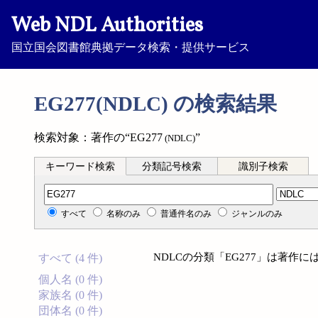
Web NDL Authorities
国立国会図書館典拠データ検索・提供サービス
EG277(NDLC) の検索結果
検索対象：著作の“EG277
”
(NDLC)
キーワード検索
分類記号検索
識別子検索
分類記号検索
すべて
名称のみ
普通件名のみ
ジャンルのみ
NDLCの分類「EG277」は著作
すべて (4 件)
個人名 (0 件)
家族名 (0 件)
団体名 (0 件)