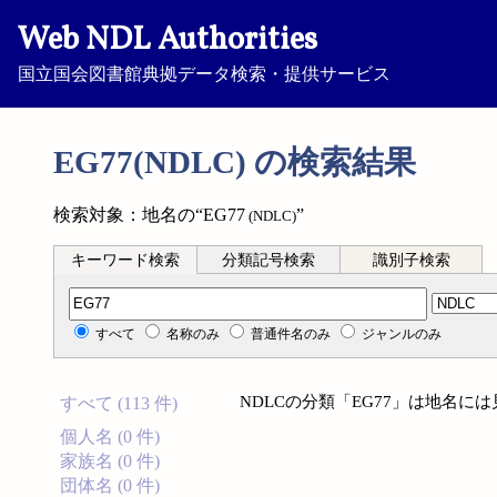
Web NDL Authorities
国立国会図書館典拠データ検索・提供サービス
EG77(NDLC) の検索結果
検索対象：地名の“EG77
”
(NDLC)
キーワード検索
分類記号検索
識別子検索
分類記号検索
すべて
名称のみ
普通件名のみ
ジャンルのみ
NDLCの分類「EG77」は地名に
すべて (113 件)
個人名 (0 件)
家族名 (0 件)
団体名 (0 件)