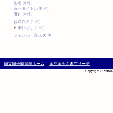
地名 (0 件)
統一タイトル (0 件)
著作 (0 件)
普通件名 (1 件)
細目なし (1 件)
ジャンル・形式 (0 件)
国立国会図書館ホーム
国立国会図書館サーチ
Copyright © Nationa