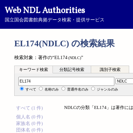
Web NDL Authorities
国立国会図書館典拠データ検索・提供サービス
EL174(NDLC) の検索結果
検索対象：著作の“EL174
”
(NDLC)
キーワード検索
分類記号検索
識別子検索
分類記号検索
すべて
名称のみ
普通件名のみ
ジャンルのみ
NDLCの分類「EL174」は著作
すべて (1 件)
個人名 (0 件)
家族名 (0 件)
団体名 (0 件)