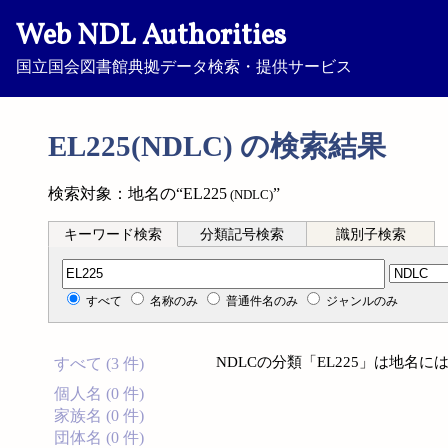
Web NDL Authorities
国立国会図書館典拠データ検索・提供サービス
EL225(NDLC) の検索結果
検索対象：地名の“EL225
”
(NDLC)
キーワード検索
分類記号検索
識別子検索
分類記号検索
すべて
名称のみ
普通件名のみ
ジャンルのみ
NDLCの分類「EL225」は地名
すべて (3 件)
個人名 (0 件)
家族名 (0 件)
団体名 (0 件)