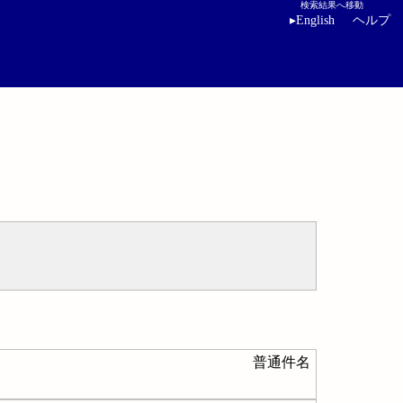
検索結果へ移動
▸
English
ヘルプ
普通件名