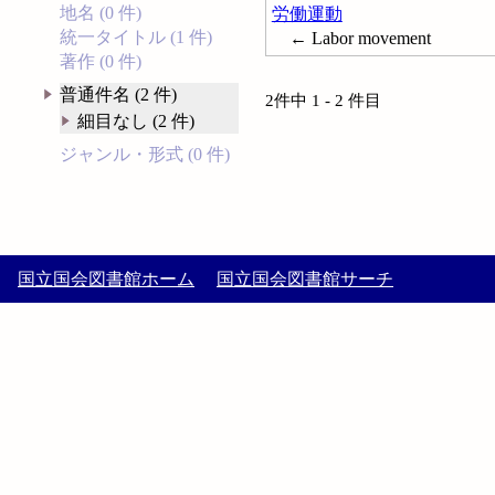
地名 (0 件)
労働運動
統一タイトル (1 件)
← Labor movement
著作 (0 件)
普通件名 (2 件)
2件中 1 - 2 件目
細目なし (2 件)
ジャンル・形式 (0 件)
国立国会図書館ホーム
国立国会図書館サーチ