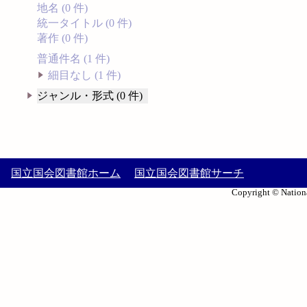
地名 (0 件)
統一タイトル (0 件)
著作 (0 件)
普通件名 (1 件)
細目なし (1 件)
ジャンル・形式 (0 件)
国立国会図書館ホーム
国立国会図書館サーチ
Copyright © Nationa