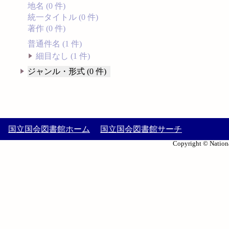
地名 (0 件)
統一タイトル (0 件)
著作 (0 件)
普通件名 (1 件)
細目なし (1 件)
ジャンル・形式 (0 件)
国立国会図書館ホーム
国立国会図書館サーチ
Copyright © Nationa