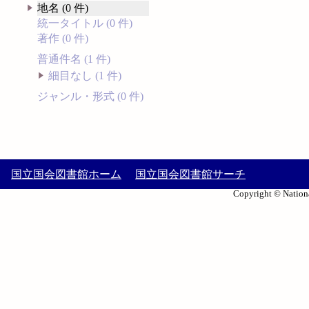
地名 (0 件)
統一タイトル (0 件)
著作 (0 件)
普通件名 (1 件)
細目なし (1 件)
ジャンル・形式 (0 件)
国立国会図書館ホーム
国立国会図書館サーチ
Copyright © Nationa