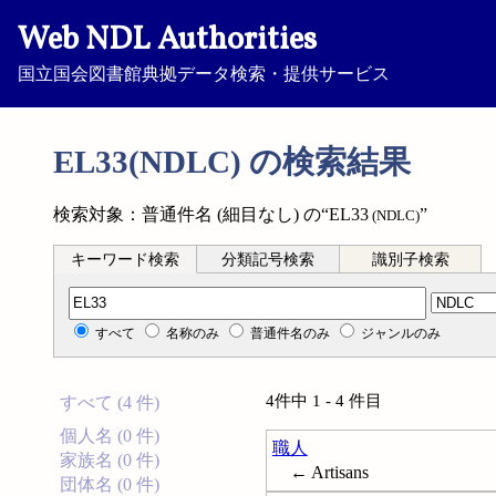
Web NDL Authorities
国立国会図書館典拠データ検索・提供サービス
EL33(NDLC) の検索結果
検索対象：普通件名 (細目なし) の“EL33
”
(NDLC)
キーワード検索
分類記号検索
識別子検索
分類記号検索
すべて
名称のみ
普通件名のみ
ジャンルのみ
4件中 1 - 4 件目
すべて (4 件)
個人名 (0 件)
職人
家族名 (0 件)
← Artisans
団体名 (0 件)