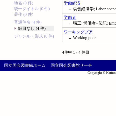
地名 (0 件)
労働経済
統一タイトル (0 件)
← 労働経済学; Labor econo
著作 (0 件)
労働者
普通件名 (4 件)
← 職工; 労働者--伝記; Empl
細目なし (4 件)
ワーキングプア
ジャンル・形式 (0 件)
← Working poor
4件中 1 - 4 件目
国立国会図書館ホーム
国立国会図書館サーチ
Copyright © Nationa