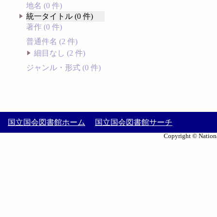
地名 (0 件)
統一タイトル (0 件)
著作 (0 件)
普通件名 (2 件)
細目なし (2 件)
ジャンル・形式 (0 件)
国立国会図書館ホーム
国立国会図書館サーチ
Copyright © Nationa