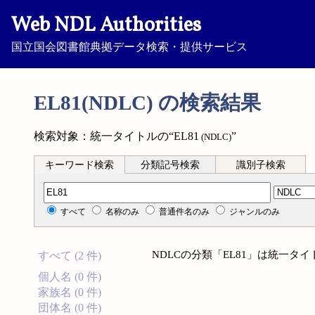
Web NDL Authorities
国立国会図書館典拠データ検索・提供サービス
EL81(NDLC) の検索結果
検索対象：統一タイトルの“EL81
”
(NDLC)
キーワード検索
分類記号検索
識別子検索
分類記号検索
すべて
名称のみ
普通件名のみ
ジャンルのみ
NDLCの分類「EL81」は統一
すべて (2 件)
個人名 (0 件)
家族名 (0 件)
団体名 (0 件)