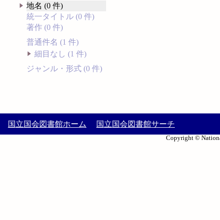
地名 (0 件)
統一タイトル (0 件)
著作 (0 件)
普通件名 (1 件)
細目なし (1 件)
ジャンル・形式 (0 件)
国立国会図書館ホーム
国立国会図書館サーチ
Copyright © Nationa