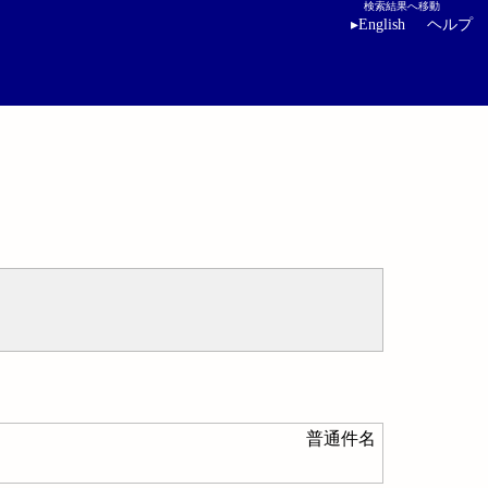
検索結果へ移動
▸
English
ヘルプ
普通件名