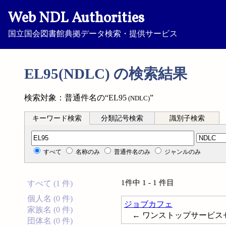
Web NDL Authorities
国立国会図書館典拠データ検索・提供サービス
EL95(NDLC) の検索結果
検索対象：普通件名の“EL95
”
(NDLC)
キーワード検索
分類記号検索
識別子検索
分類記号検索
すべて
名称のみ
普通件名のみ
ジャンルのみ
1件中 1 - 1 件目
すべて (1 件)
個人名 (0 件)
ジョブカフェ
家族名 (0 件)
← ワンストップサービス
団体名 (0 件)