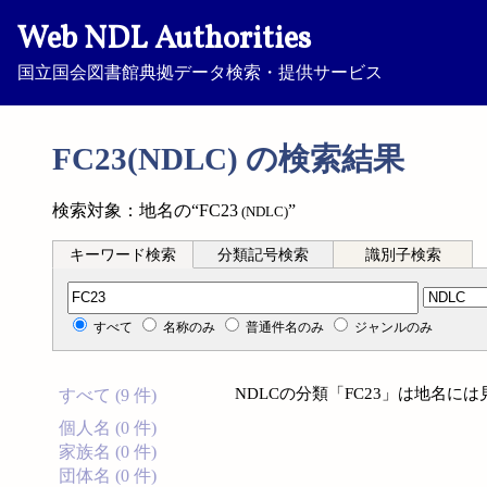
Web NDL Authorities
国立国会図書館典拠データ検索・提供サービス
FC23(NDLC) の検索結果
検索対象：地名の“FC23
”
(NDLC)
キーワード検索
分類記号検索
識別子検索
分類記号検索
すべて
名称のみ
普通件名のみ
ジャンルのみ
NDLCの分類「FC23」は地名に
すべて (9 件)
個人名 (0 件)
家族名 (0 件)
団体名 (0 件)