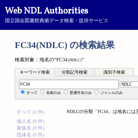
Web NDL Authorities
国立国会図書館典拠データ検索・提供サービス
FC34(NDLC) の検索結果
検索対象：地名の“FC34
”
(NDLC)
キーワード検索
分類記号検索
識別子検索
分類記号検索
すべて
名称のみ
普通件名のみ
ジャンルのみ
NDLCの分類「FC34」は地名に
すべて (3 件)
個人名 (0 件)
家族名 (0 件)
団体名 (0 件)