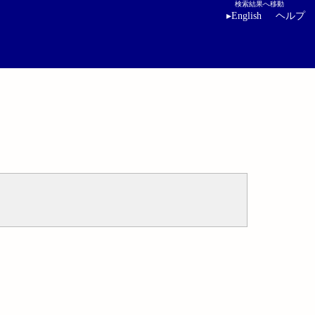
検索結果へ移動
▸
English
ヘルプ