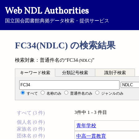
Web NDL Authorities
国立国会図書館典拠データ検索・提供サービス
FC34(NDLC) の検索結果
検索対象：普通件名の“FC34
”
(NDLC)
キーワード検索
分類記号検索
識別子検索
分類記号検索
すべて
名称のみ
普通件名のみ
ジャンルのみ
3件中 1 - 3 件目
すべて (3 件)
個人名 (0 件)
青年学校
家族名 (0 件)
団体名 (0 件)
中高一貫教育