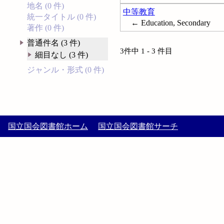
地名 (0 件)
中等教育
統一タイトル (0 件)
← Education, Secondary
著作 (0 件)
普通件名 (3 件)
3件中 1 - 3 件目
細目なし (3 件)
ジャンル・形式 (0 件)
国立国会図書館ホーム
国立国会図書館サーチ