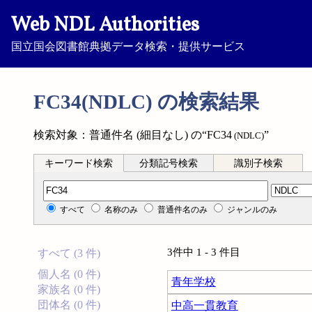
Web NDL Authorities
国立国会図書館典拠データ検索・提供サービス
FC34(NDLC) の検索結果
検索対象：普通件名 (細目なし) の“FC34
”
(NDLC)
キーワード検索
分類記号検索
識別子検索
分類記号検索
すべて
名称のみ
普通件名のみ
ジャンルのみ
3件中 1 - 3 件目
すべて (3 件)
個人名 (0 件)
青年学校
家族名 (0 件)
団体名 (0 件)
中高一貫教育