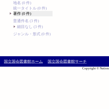
地名 (0 件)
統一タイトル (0 件)
著作 (0 件)
普通件名 (3 件)
細目なし (3 件)
ジャンル・形式 (0 件)
国立国会図書館ホーム
国立国会図書館サーチ
Copyright © Nationa