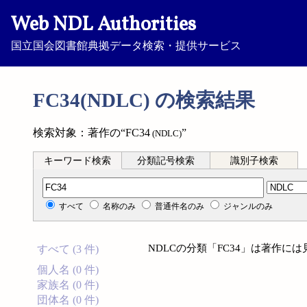
Web NDL Authorities
国立国会図書館典拠データ検索・提供サービス
FC34(NDLC) の検索結果
検索対象：著作の“FC34
”
(NDLC)
キーワード検索
分類記号検索
識別子検索
分類記号検索
すべて
名称のみ
普通件名のみ
ジャンルのみ
NDLCの分類「FC34」は著作に
すべて (3 件)
個人名 (0 件)
家族名 (0 件)
団体名 (0 件)