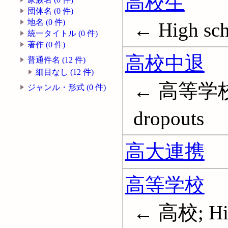
高校生
団体名 (0 件)
地名 (0 件)
← High sch
統一タイトル (0 件)
著作 (0 件)
高校中退
普通件名 (12 件)
細目なし (12 件)
← 高等学校中
ジャンル・形式 (0 件)
dropouts
高大連携
高等学校
← 高校; Hig