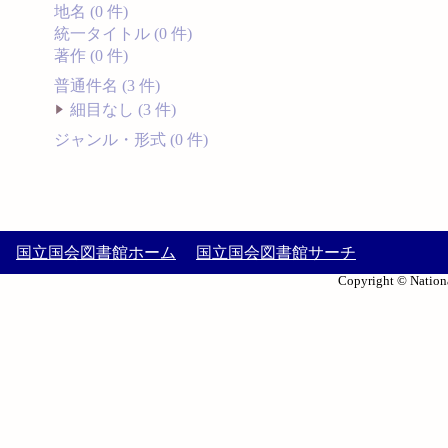
地名 (0 件)
統一タイトル (0 件)
著作 (0 件)
普通件名 (3 件)
細目なし (3 件)
ジャンル・形式 (0 件)
国立国会図書館ホーム
国立国会図書館サーチ
Copyright © Nationa