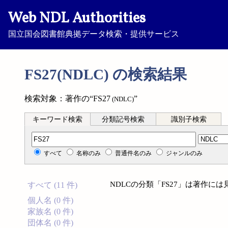
Web NDL Authorities
国立国会図書館典拠データ検索・提供サービス
FS27(NDLC) の検索結果
検索対象：著作の“FS27
”
(NDLC)
キーワード検索
分類記号検索
識別子検索
分類記号検索
すべて
名称のみ
普通件名のみ
ジャンルのみ
NDLCの分類「FS27」は著作に
すべて (11 件)
個人名 (0 件)
家族名 (0 件)
団体名 (0 件)