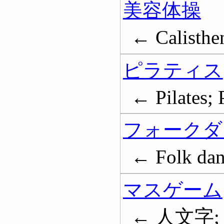
美容体操
← Calisthe
ピラティス
← Pilates; 
フォークダ
← Folk dan
マスゲーム
← 人文字;