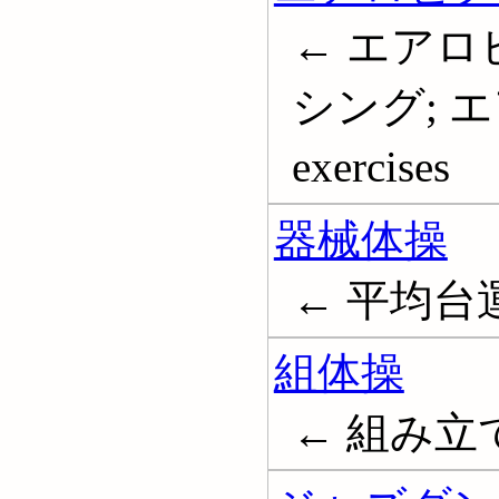
← エアロ
シング; エ
exercises
器械体操
← 平均台運
組体操
← 組み立