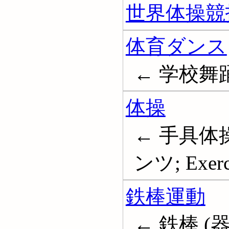
世界体操競
体育ダンス
← 学校舞
体操
← 手具体
ンツ; Exerc
鉄棒運動
← 鉄棒 (器械