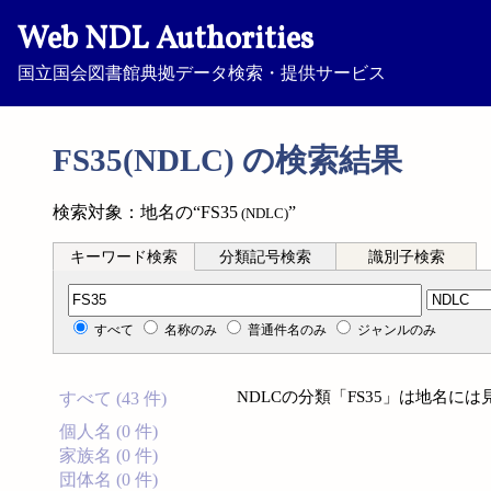
Web NDL Authorities
国立国会図書館典拠データ検索・提供サービス
FS35(NDLC) の検索結果
検索対象：地名の“FS35
”
(NDLC)
キーワード検索
分類記号検索
識別子検索
分類記号検索
すべて
名称のみ
普通件名のみ
ジャンルのみ
NDLCの分類「FS35」は地名に
すべて (43 件)
個人名 (0 件)
家族名 (0 件)
団体名 (0 件)