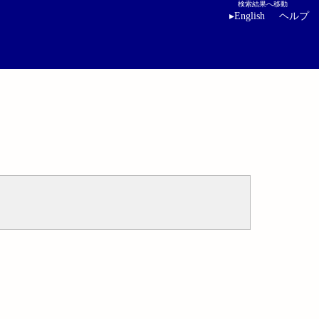
検索結果へ移動
▸
English
ヘルプ