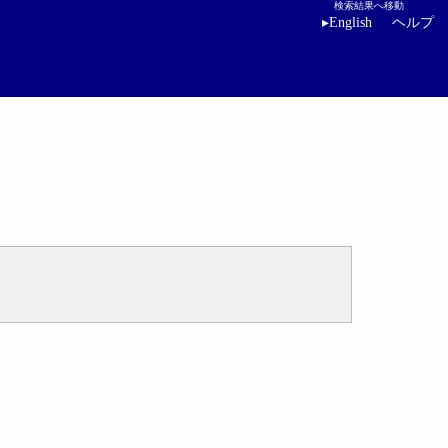
検索結果へ移動
▸
English
ヘルプ