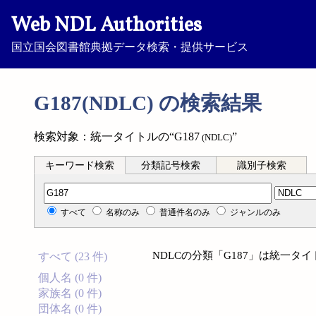
Web NDL Authorities
国立国会図書館典拠データ検索・提供サービス
G187(NDLC) の検索結果
検索対象：統一タイトルの“G187
”
(NDLC)
キーワード検索
分類記号検索
識別子検索
分類記号検索
すべて
名称のみ
普通件名のみ
ジャンルのみ
NDLCの分類「G187」は統一
すべて (23 件)
個人名 (0 件)
家族名 (0 件)
団体名 (0 件)