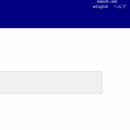
検索結果へ移動
▸
English
ヘルプ