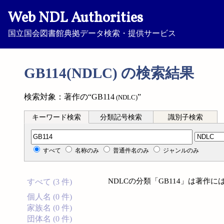
Web NDL Authorities
国立国会図書館典拠データ検索・提供サービス
GB114(NDLC) の検索結果
検索対象：著作の“GB114
”
(NDLC)
キーワード検索
分類記号検索
識別子検索
分類記号検索
すべて
名称のみ
普通件名のみ
ジャンルのみ
NDLCの分類「GB114」は著作
すべて (3 件)
個人名 (0 件)
家族名 (0 件)
団体名 (0 件)