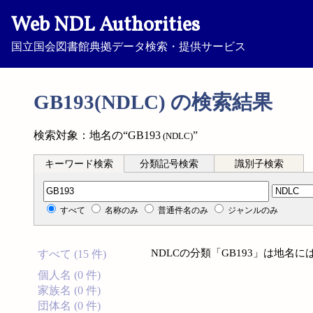
Web NDL Authorities
国立国会図書館典拠データ検索・提供サービス
GB193(NDLC) の検索結果
検索対象：地名の“GB193
”
(NDLC)
キーワード検索
分類記号検索
識別子検索
分類記号検索
すべて
名称のみ
普通件名のみ
ジャンルのみ
NDLCの分類「GB193」は地名
すべて (15 件)
個人名 (0 件)
家族名 (0 件)
団体名 (0 件)