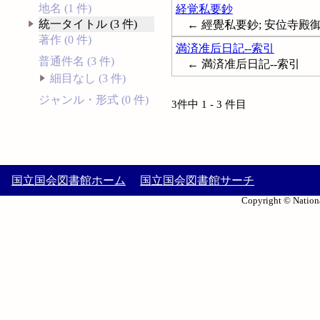
地名 (1 件)
経覚私要鈔
統一タイトル (3 件)
← 經覺私要鈔; 安位寺殿
著作 (0 件)
満済准后日記--索引
普通件名 (3 件)
← 満済准后日記--索引
細目なし (3 件)
ジャンル・形式 (0 件)
3件中 1 - 3 件目
国立国会図書館ホーム
国立国会図書館サーチ
Copyright © Nationa