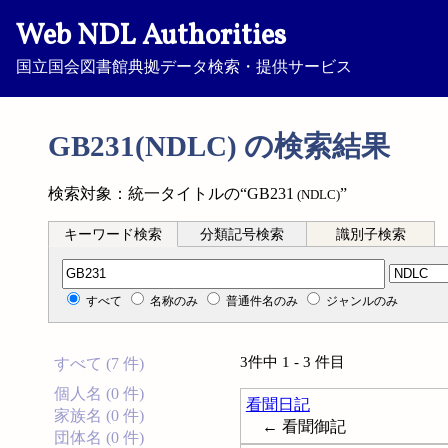
Web NDL Authorities
国立国会図書館典拠データ検索・提供サービス
GB231(NDLC) の検索結果
検索対象：統一タイトルの“GB231
”
(NDLC)
キーワード検索
分類記号検索
識別子検索
分類記号検索
すべて
名称のみ
普通件名のみ
ジャンルのみ
3件中 1 - 3 件目
すべて (7 件)
個人名 (0 件)
看聞日記
家族名 (0 件)
← 看聞御記
団体名 (0 件)