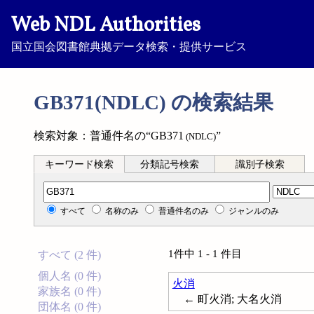
Web NDL Authorities
国立国会図書館典拠データ検索・提供サービス
GB371(NDLC) の検索結果
検索対象：普通件名の“GB371
”
(NDLC)
キーワード検索
分類記号検索
識別子検索
分類記号検索
すべて
名称のみ
普通件名のみ
ジャンルのみ
1件中 1 - 1 件目
すべて (2 件)
個人名 (0 件)
火消
家族名 (0 件)
← 町火消; 大名火消
団体名 (0 件)