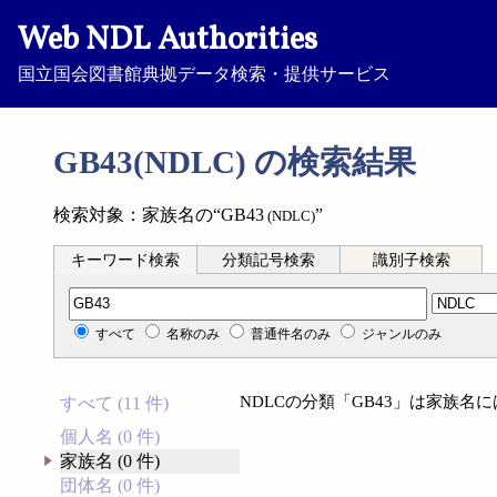
Web NDL Authorities
国立国会図書館典拠データ検索・提供サービス
GB43(NDLC) の検索結果
検索対象：家族名の“GB43
”
(NDLC)
キーワード検索
分類記号検索
識別子検索
分類記号検索
すべて
名称のみ
普通件名のみ
ジャンルのみ
NDLCの分類「GB43」は家族名
すべて (11 件)
個人名 (0 件)
家族名 (0 件)
団体名 (0 件)