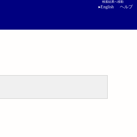
検索結果へ移動
▸
English
ヘルプ