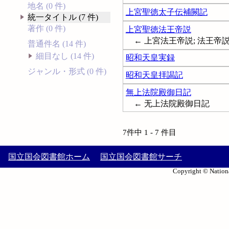
地名 (0 件)
上宮聖徳太子伝補闕記
統一タイトル (7 件)
著作 (0 件)
上宮聖徳法王帝説
← 上宮法王帝説; 法王帝
普通件名 (14 件)
細目なし (14 件)
昭和天皇実録
ジャンル・形式 (0 件)
昭和天皇拝謁記
無上法院殿御日記
← 无上法院殿御日記
7件中 1 - 7 件目
国立国会図書館ホーム
国立国会図書館サーチ
Copyright © Nationa