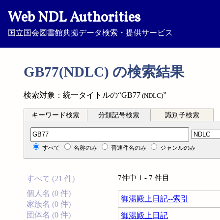
Web NDL Authorities
国立国会図書館典拠データ検索・提供サービス
GB77(NDLC) の検索結果
検索対象：統一タイトルの“GB77
”
(NDLC)
キーワード検索
分類記号検索
識別子検索
分類記号検索
すべて
名称のみ
普通件名のみ
ジャンルのみ
7件中 1 - 7 件目
すべて (21 件)
個人名 (0 件)
御湯殿上日記--索引
家族名 (0 件)
団体名 (0 件)
御湯殿上日記