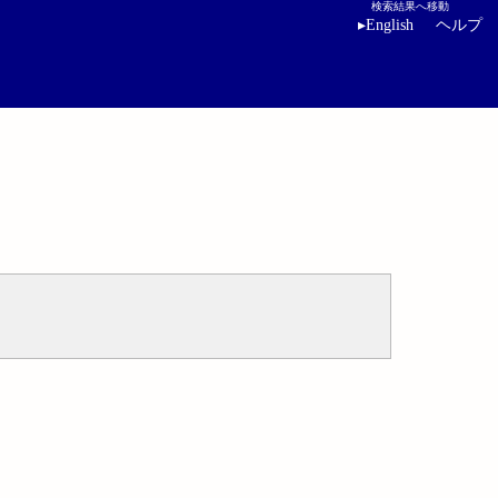
検索結果へ移動
▸
English
ヘルプ