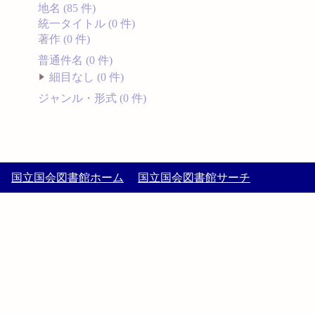
地名 (85 件)
統一タイトル (0 件)
著作 (0 件)
普通件名 (0 件)
細目なし (0 件)
ジャンル・形式 (0 件)
国立国会図書館ホーム
国立国会図書館サーチ