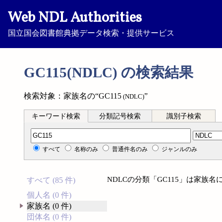
Web NDL Authorities
国立国会図書館典拠データ検索・提供サービス
GC115(NDLC) の検索結果
検索対象：家族名の“GC115
”
(NDLC)
キーワード検索
分類記号検索
識別子検索
分類記号検索
すべて
名称のみ
普通件名のみ
ジャンルのみ
NDLCの分類「GC115」は家族
すべて (85 件)
個人名 (0 件)
家族名 (0 件)
団体名 (0 件)