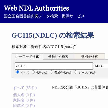
Web NDL Authorities
国立国会図書館典拠データ検索・提供サービス
GC115(NDLC) の検索結果
検索対象：普通件名の“GC115
”
(NDLC)
キーワード検索
分類記号検索
識別子検索
分類記号検索
すべて
名称のみ
普通件名のみ
ジャンルのみ
NDLCの分類「GC115」は普通
すべて (85 件)
個人名 (0 件)
家族名 (0 件)
団体名 (0 件)