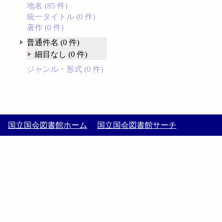
地名 (85 件)
統一タイトル (0 件)
著作 (0 件)
普通件名 (0 件)
細目なし (0 件)
ジャンル・形式 (0 件)
国立国会図書館ホーム
国立国会図書館サーチ