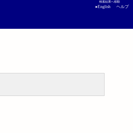
検索結果へ移動
▸
English
ヘルプ