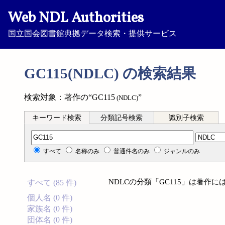
Web NDL Authorities
国立国会図書館典拠データ検索・提供サービス
GC115(NDLC) の検索結果
検索対象：著作の“GC115
”
(NDLC)
キーワード検索
分類記号検索
識別子検索
分類記号検索
すべて
名称のみ
普通件名のみ
ジャンルのみ
NDLCの分類「GC115」は著作
すべて (85 件)
個人名 (0 件)
家族名 (0 件)
団体名 (0 件)