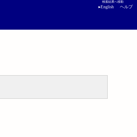
検索結果へ移動
▸
English
ヘルプ