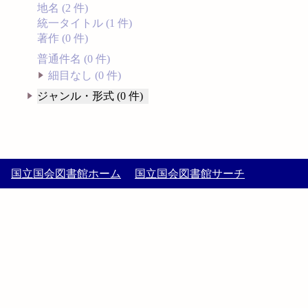
地名 (2 件)
統一タイトル (1 件)
著作 (0 件)
普通件名 (0 件)
細目なし (0 件)
ジャンル・形式 (0 件)
国立国会図書館ホーム
国立国会図書館サーチ