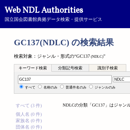
Web NDL Authorities
国立国会図書館典拠データ検索・提供サービス
GC137(NDLC) の検索結果
検索対象：ジャンル・形式の“GC137
”
(NDLC)
キーワード検索
分類記号検索
識別子検索
分類記号検索
すべて
名称のみ
普通件名のみ
ジャンルのみ
NDLCの分類「GC137」はジャ
すべて (3 件)
個人名 (0 件)
家族名 (0 件)
団体名 (0 件)