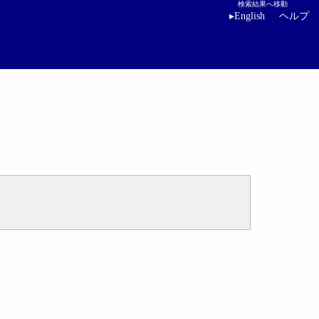
検索結果へ移動
▸
English
ヘルプ