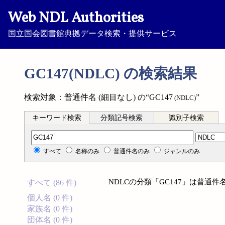
Web NDL Authorities
国立国会図書館典拠データ検索・提供サービス
GC147(NDLC) の検索結果
検索対象：普通件名 (細目なし) の“GC147
”
(NDLC)
キーワード検索
分類記号検索
識別子検索
分類記号検索
すべて
名称のみ
普通件名のみ
ジャンルのみ
NDLCの分類「GC147」は普通件
すべて (86 件)
個人名 (0 件)
家族名 (0 件)
団体名 (0 件)