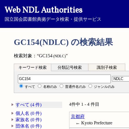
Web NDL Authorities
国立国会図書館典拠データ検索・提供サービス
GC154(NDLC) の検索結果
検索対象：“GC154
”
(NDLC)
キーワード検索
分類記号検索
識別子検索
分類記号検索
すべて
名称のみ
普通件名のみ
ジャンルのみ
4件中 1 - 4 件目
すべて (4 件)
個人名 (0 件)
京都府
家族名 (0 件)
← Kyoto Prefecture
団体名 (0 件)