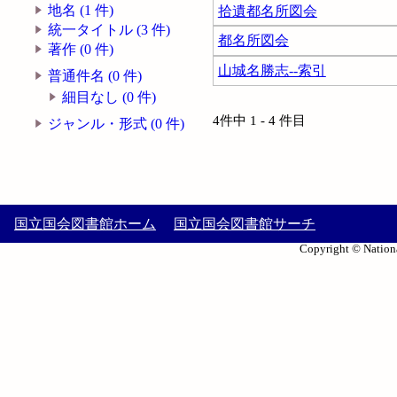
地名 (1 件)
拾遺都名所図会
統一タイトル (3 件)
都名所図会
著作 (0 件)
山城名勝志--索引
普通件名 (0 件)
細目なし (0 件)
4件中 1 - 4 件目
ジャンル・形式 (0 件)
国立国会図書館ホーム
国立国会図書館サーチ
Copyright © Nationa