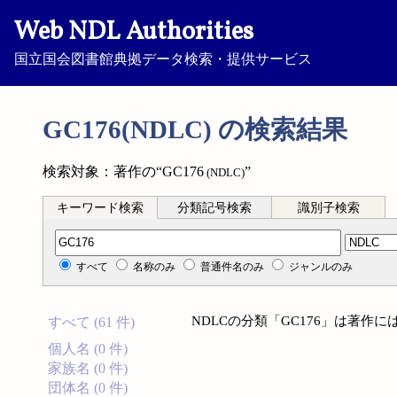
Web NDL Authorities
国立国会図書館典拠データ検索・提供サービス
GC176(NDLC) の検索結果
検索対象：著作の“GC176
”
(NDLC)
キーワード検索
分類記号検索
識別子検索
分類記号検索
すべて
名称のみ
普通件名のみ
ジャンルのみ
NDLCの分類「GC176」は著作
すべて (61 件)
個人名 (0 件)
家族名 (0 件)
団体名 (0 件)