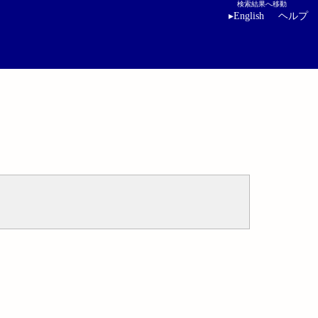
検索結果へ移動
▸
English
ヘルプ