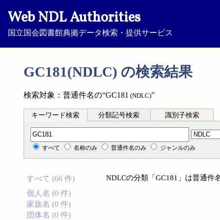
Web NDL Authorities
国立国会図書館典拠データ検索・提供サービス
GC181(NDLC) の検索結果
検索対象：普通件名の“GC181
”
(NDLC)
キーワード検索
分類記号検索
識別子検索
分類記号検索
すべて
名称のみ
普通件名のみ
ジャンルのみ
NDLCの分類「GC181」は普通
すべて (66 件)
個人名 (0 件)
家族名 (0 件)
団体名 (0 件)