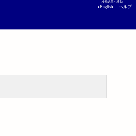
検索結果へ移動
▸
English
ヘルプ